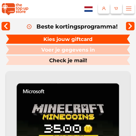
Beste kortingsprogramma!
Land
Kies jouw giftcard
Voer je gegevens in
Check je mail!
Selecteer een taal