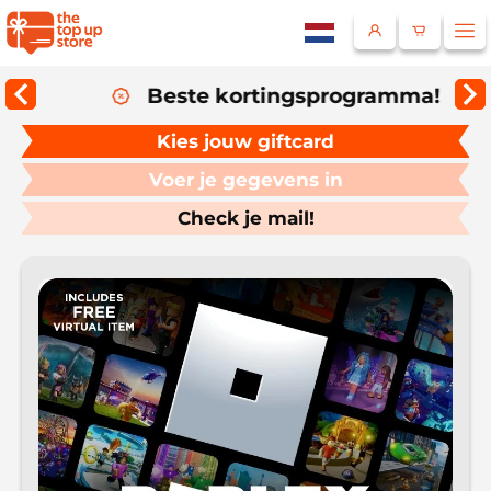
Beste kortingsprogramma!
Land
Kies jouw giftcard
Voer je gegevens in
Check je mail!
Selecteer een taal