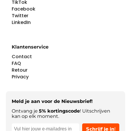
TikTok
meer informatie, waaronder hoe u
Facebook
het saldo van uw cadeaubon kunt
Twitter
bepalen, gaat u naar
LinkedIn
www.roblox.com of neemt u contact
met ons op via
www.roblox.com/support.
Klantenservice
Contact
FAQ
Retour
Privacy
Meld je aan voor de Nieuwsbrief!
Ontvang je
5% kortingscode
! Uitschrijven
kan op elk moment.