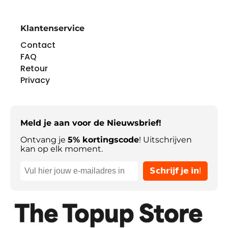
tot tijd zonder kennisgeving wijzigen.
Klantenservice
Deze code is alleen inwisselbaar op de Europese Riot-servers
Contact
FAQ
Retour
© 2020 Riot Games, Inc. LEAGUE OF LEGENDS, TEAMFIGHT
Privacy
TACTICS, LEGENDS OF RUNETERRA en VALORANT zijn
handelsmerken, dienstmerken en/of geregistreerde
handelsmerken van Riot Games, Inc.
Meld je aan voor de Nieuwsbrief!
Ontvang je
5% kortingscode
! Uitschrijven
kan op elk moment.