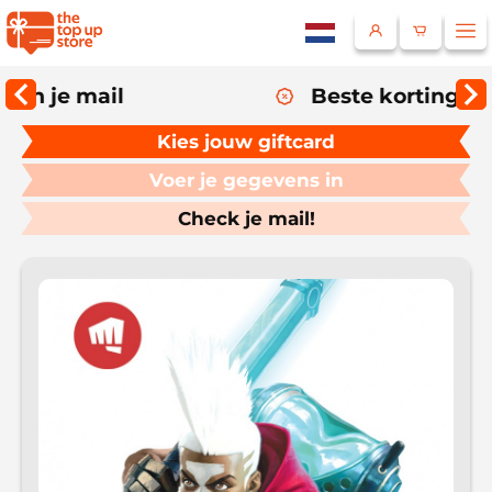
Beste kortingsprogramma!
Land
Kies jouw giftcard
Voer je gegevens in
Check je mail!
Selecteer een taal