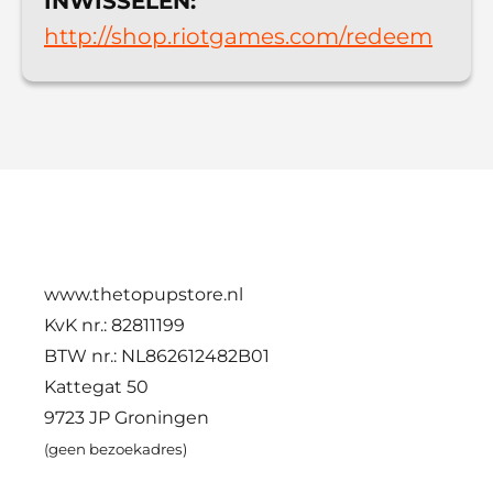
INWISSELEN:
http://shop.riotgames.com/redeem
www.thetopupstore.nl
KvK nr.: 82811199
BTW nr.: NL862612482B01
Kattegat 50
9723 JP Groningen
(geen bezoekadres)