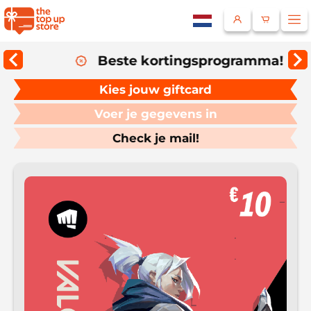
Beste kortingsprogramma!
Land
Kies jouw giftcard
Voer je gegevens in
Check je mail!
Selecteer een taal